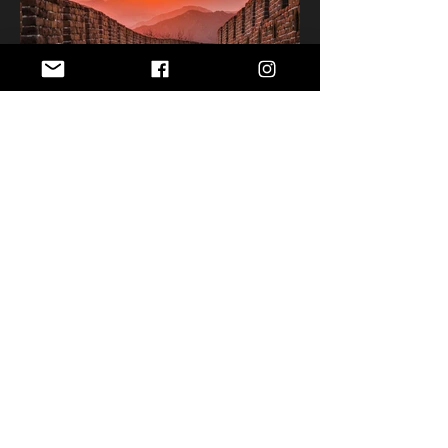
©
Chiara Salvadori
- Tutti i diritti riservati
E-mail
:
photo@chiarasalvadori.com
Altri Link
:
www.nomadreporters.com
Sito web
realizzato da Chiara Salvadori
P. IVA
:
01718950098
SEGUIMI
Privacy Policy