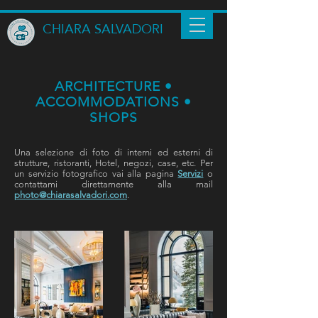
CHIARA SALVADORI
ARCHITECTURE •
ACCOMMODATIONS •
SHOPS
Una selezione di foto di interni ed esterni di
strutture, ristoranti, Hotel, negozi, case, etc. Per
un servizio fotografico vai alla pagina
Servizi
o
contattami direttamente alla mail
photo@chiarasalvadori.com
.