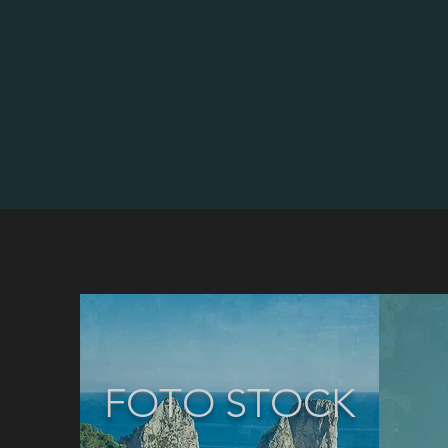
© Chiara Salvadori
FOTO STOCK